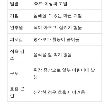
발열
38도 이상의 고열
기침
심해질 수 있는 마른 기침
인후염
목이 아프고, 삼키기 힘듦
피로감
평소보다 활동이 줄어듦
식욕 감
음식을 잘 먹지 않음
소
위장 증상으로 일부 어린이에 발
구토
생
호흡 곤
심각한 경우 호흡이 어려움
란