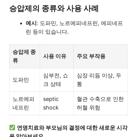
승압제의 종류와 사용 사례
예시
: 도파민, 노르에피네프린, 에피네프
린 등이 있습니다.
승압제 종
사용 이유
주요 부작용
류
심부전, 쇼
심장 리듬 이상, 두
도파민
크 상태
통
노르에피
septic
혈관 수축으로 인한
네프린
shock
허혈 위험
연명치료와 부모님의 결정에 대한 새로운 시각
을 알아보세요.